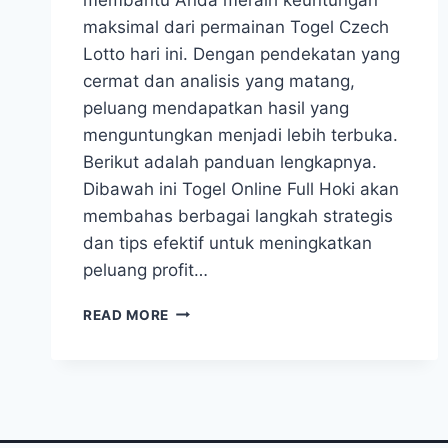
maksimal dari permainan Togel Czech
Lotto hari ini. Dengan pendekatan yang
cermat dan analisis yang matang,
peluang mendapatkan hasil yang
menguntungkan menjadi lebih terbuka.
Berikut adalah panduan lengkapnya.
Dibawah ini Togel Online Full Hoki akan
membahas berbagai langkah strategis
dan tips efektif untuk meningkatkan
peluang profit…
CARA
READ MORE
CEPAT
PROFIT
BESAR
DI
TOGEL
CZECH