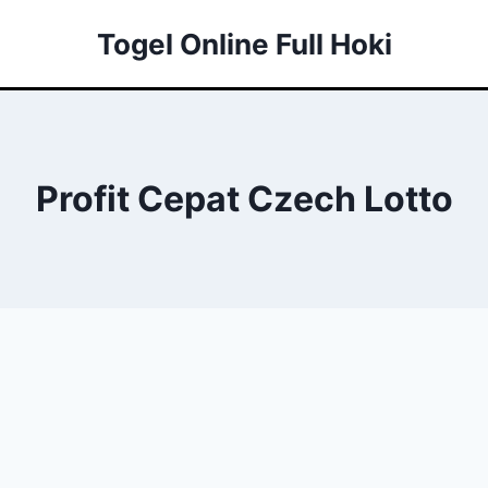
Togel Online Full Hoki
Profit Cepat Czech Lotto