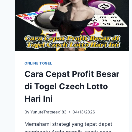
ONLINE TOGEL
Cara Cepat Profit Besar
di Togel Czech Lotto
Hari Ini
By
YunuteTratseex183
04/13/2026
Memahami strategi yang tepat dapat
membantu Anda meraih keuntungan