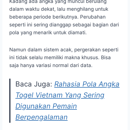
Kadang ada angka yang muncul berulang
dalam waktu dekat, lalu menghilang untuk
beberapa periode berikutnya. Perubahan
seperti ini sering dianggap sebagai bagian dari
pola yang menarik untuk diamati.
Namun dalam sistem acak, pergerakan seperti
ini tidak selalu memiliki makna khusus. Bisa
saja hanya variasi normal dari data.
Baca Juga:
Rahasia Pola Angka
Togel Vietnam Yang Sering
Digunakan Pemain
Berpengalaman