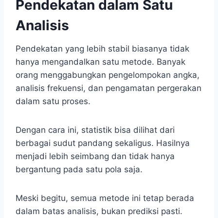
Pendekatan dalam Satu
Analisis
Pendekatan yang lebih stabil biasanya tidak
hanya mengandalkan satu metode. Banyak
orang menggabungkan pengelompokan angka,
analisis frekuensi, dan pengamatan pergerakan
dalam satu proses.
Dengan cara ini, statistik bisa dilihat dari
berbagai sudut pandang sekaligus. Hasilnya
menjadi lebih seimbang dan tidak hanya
bergantung pada satu pola saja.
Meski begitu, semua metode ini tetap berada
dalam batas analisis, bukan prediksi pasti.