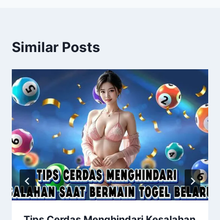
Similar Posts
Tips Cerdas Menghindari Kesalahan