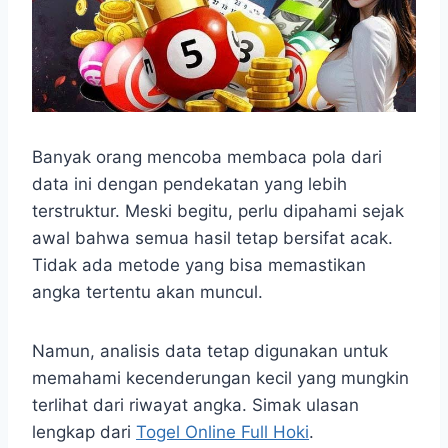
Banyak orang mencoba membaca pola dari
data ini dengan pendekatan yang lebih
terstruktur. Meski begitu, perlu dipahami sejak
awal bahwa semua hasil tetap bersifat acak.
Tidak ada metode yang bisa memastikan
angka tertentu akan muncul.
Namun, analisis data tetap digunakan untuk
memahami kecenderungan kecil yang mungkin
terlihat dari riwayat angka. Simak ulasan
lengkap dari
Togel Online Full Hoki
.