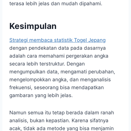
terasa lebih jelas dan mudah dipahami.
Kesimpulan
Strategi membaca statistik Togel Jepang
dengan pendekatan data pada dasarnya
adalah cara memahami pergerakan angka
secara lebih terstruktur. Dengan
mengumpulkan data, mengamati perubahan,
mengelompokkan angka, dan menganalisis
frekuensi, seseorang bisa mendapatkan
gambaran yang lebih jelas.
Namun semua itu tetap berada dalam ranah
analisis, bukan kepastian. Karena sifatnya
acak, tidak ada metode yang bisa menjamin