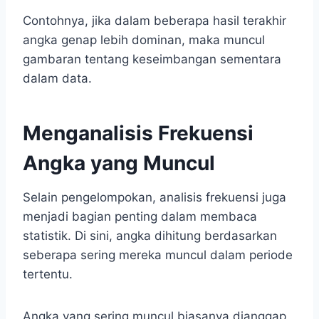
Contohnya, jika dalam beberapa hasil terakhir
angka genap lebih dominan, maka muncul
gambaran tentang keseimbangan sementara
dalam data.
Menganalisis Frekuensi
Angka yang Muncul
Selain pengelompokan, analisis frekuensi juga
menjadi bagian penting dalam membaca
statistik. Di sini, angka dihitung berdasarkan
seberapa sering mereka muncul dalam periode
tertentu.
Angka yang sering muncul biasanya dianggap