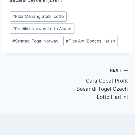
Post
#
Pola Menang Stabil Lotto
Tags:
#
Prediksi Norway Lotto Akurat
#
Strategi Togel Norway
#
Tips Anti Boncos Harian
Post
NEXT
Cara Cepat Profit
navigation
Besar di Togel Czech
Lotto Hari Ini