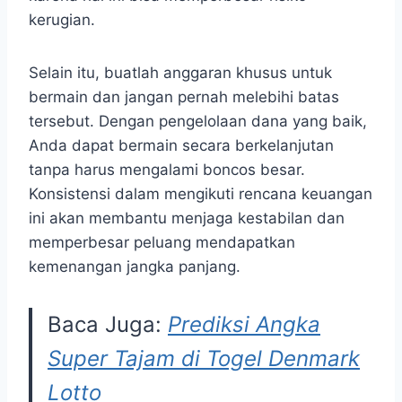
kerugian.
Selain itu, buatlah anggaran khusus untuk
bermain dan jangan pernah melebihi batas
tersebut. Dengan pengelolaan dana yang baik,
Anda dapat bermain secara berkelanjutan
tanpa harus mengalami boncos besar.
Konsistensi dalam mengikuti rencana keuangan
ini akan membantu menjaga kestabilan dan
memperbesar peluang mendapatkan
kemenangan jangka panjang.
Baca Juga:
Prediksi Angka
Super Tajam di Togel Denmark
Lotto