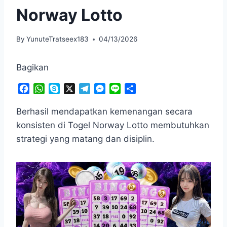
Norway Lotto
By
YunuteTratseex183
04/13/2026
Bagikan
F
W
S
X
T
M
L
S
a
h
k
e
e
i
h
c
a
y
l
s
n
a
Berhasil mendapatkan kemenangan secara
e
t
p
e
s
e
r
konsisten di Togel Norway Lotto membutuhkan
b
s
e
g
e
e
strategi yang matang dan disiplin.
o
A
r
n
o
p
a
g
k
p
m
e
r