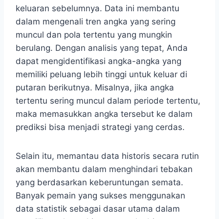
keluaran sebelumnya. Data ini membantu
dalam mengenali tren angka yang sering
muncul dan pola tertentu yang mungkin
berulang. Dengan analisis yang tepat, Anda
dapat mengidentifikasi angka-angka yang
memiliki peluang lebih tinggi untuk keluar di
putaran berikutnya. Misalnya, jika angka
tertentu sering muncul dalam periode tertentu,
maka memasukkan angka tersebut ke dalam
prediksi bisa menjadi strategi yang cerdas.
Selain itu, memantau data historis secara rutin
akan membantu dalam menghindari tebakan
yang berdasarkan keberuntungan semata.
Banyak pemain yang sukses menggunakan
data statistik sebagai dasar utama dalam