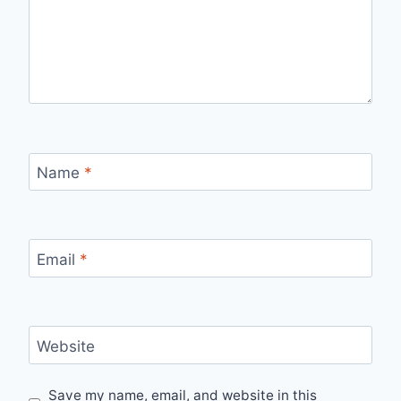
Name
*
Email
*
Website
Save my name, email, and website in this