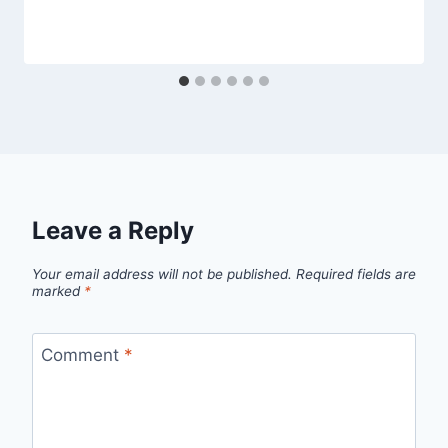
Leave a Reply
Your email address will not be published.
Required fields are
marked
*
Comment
*