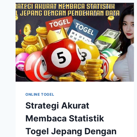
DENGAN
ANALISIS
MODERN
ONLINE TOGEL
Strategi Akurat
Membaca Statistik
Togel Jepang Dengan