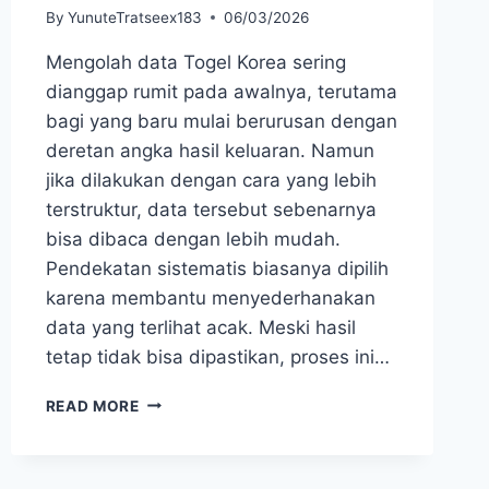
By
YunuteTratseex183
06/03/2026
Mengolah data Togel Korea sering
dianggap rumit pada awalnya, terutama
bagi yang baru mulai berurusan dengan
deretan angka hasil keluaran. Namun
jika dilakukan dengan cara yang lebih
terstruktur, data tersebut sebenarnya
bisa dibaca dengan lebih mudah.
Pendekatan sistematis biasanya dipilih
karena membantu menyederhanakan
data yang terlihat acak. Meski hasil
tetap tidak bisa dipastikan, proses ini…
CARA
READ MORE
SISTEMATIS
MENGOLAH
DATA