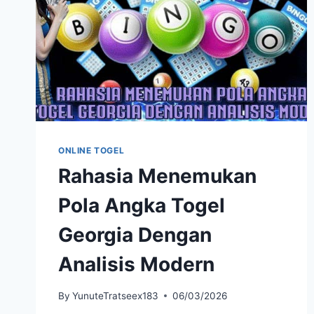
ONLINE TOGEL
Rahasia Menemukan
Pola Angka Togel
Georgia Dengan
Analisis Modern
By
YunuteTratseex183
06/03/2026