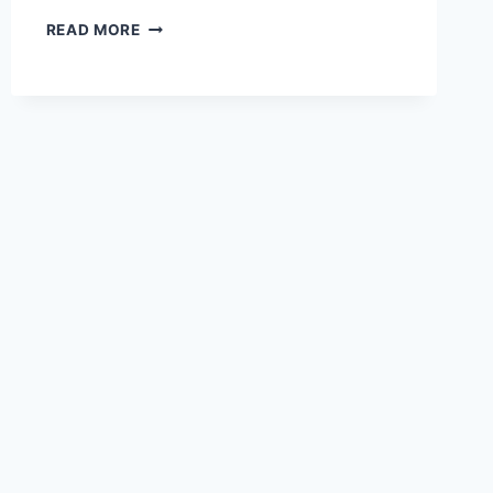
PANDUAN
READ MORE
PRAKTIS
BERMAIN
TOGEL
BULGARIA
UNTUK
PEMULA