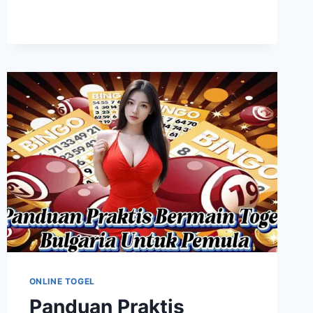
MEMBACA
POLA
ANGKA
TOGEL
KAZAKHSTAN
AGAR
MENANG
ONLINE TOGEL
Panduan Praktis