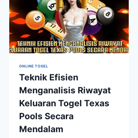
ONLINE TOGEL
Teknik Efisien
Menganalisis Riwayat
Keluaran Togel Texas
Pools Secara
Mendalam