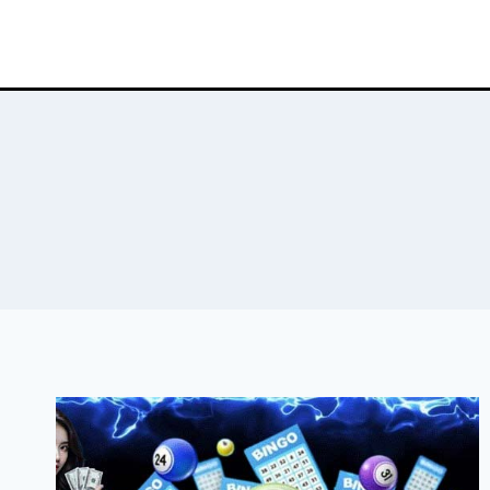
Skip
to
content