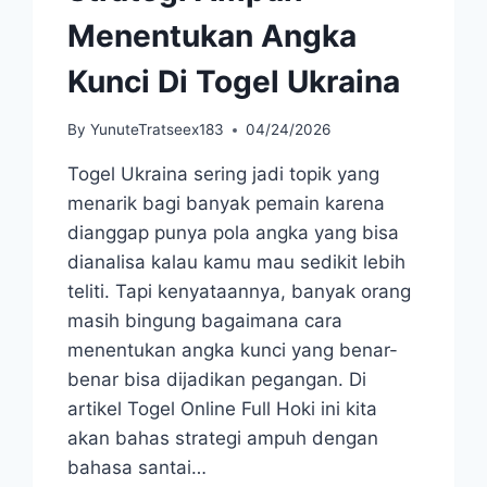
Menentukan Angka
Kunci Di Togel Ukraina
By
YunuteTratseex183
04/24/2026
Togel Ukraina sering jadi topik yang
menarik bagi banyak pemain karena
dianggap punya pola angka yang bisa
dianalisa kalau kamu mau sedikit lebih
teliti. Tapi kenyataannya, banyak orang
masih bingung bagaimana cara
menentukan angka kunci yang benar-
benar bisa dijadikan pegangan. Di
artikel Togel Online Full Hoki ini kita
akan bahas strategi ampuh dengan
bahasa santai…